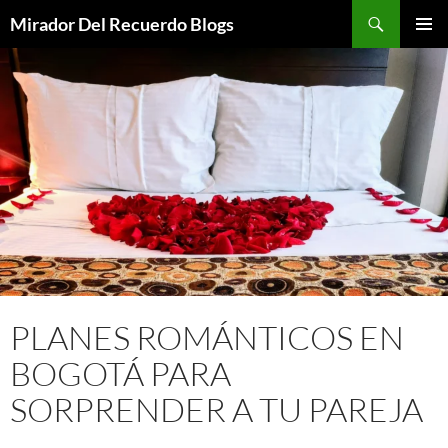
Saltar
Buscar
Mirador Del Recuerdo Blogs
al
MENÚ
contenido
PRINCI
PLANES ROMÁNTICOS EN
BOGOTÁ PARA
SORPRENDER A TU PAREJA