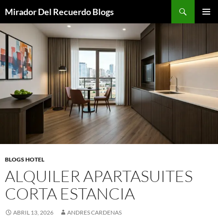
Saltar
Buscar
Mirador Del Recuerdo Blogs
al
MENÚ
contenido
PRINCI
BLOGS HOTEL
ALQUILER APARTASUITES
CORTA ESTANCIA
ABRIL 13, 2026
ANDRES CARDENAS