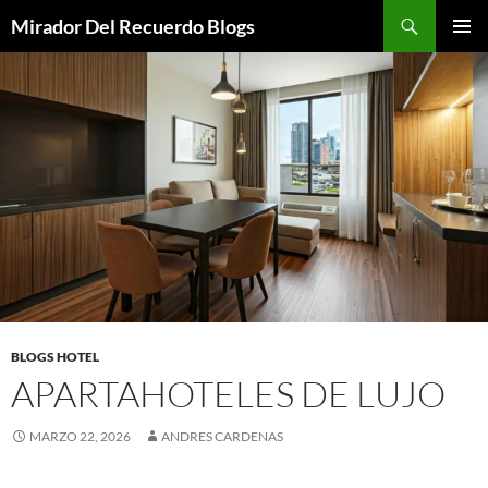
Saltar
Buscar
Mirador Del Recuerdo Blogs
al
MENÚ
contenido
PRINCI
BLOGS HOTEL
APARTAHOTELES DE LUJO
MARZO 22, 2026
ANDRES CARDENAS