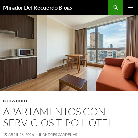
Saltar
Buscar
Mirador Del Recuerdo Blogs
al
MENÚ
contenido
PRINCI
BLOGS HOTEL
APARTAMENTOS CON
SERVICIOS TIPO HOTEL
ABRIL 26, 2026
ANDRES CARDENAS