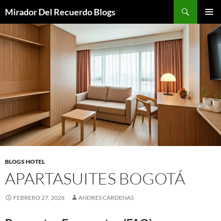
Saltar
Buscar
Mirador Del Recuerdo Blogs
al
MENÚ
contenido
PRINCI
BLOGS HOTEL
APARTASUITES BOGOTÁ
FEBRERO 27, 2026
ANDRES CARDENAS