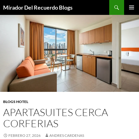
Saltar
Buscar
Mirador Del Recuerdo Blogs
al
MENÚ
contenido
PRINCI
BLOGS HOTEL
APARTASUITES CERCA
CORFERIAS
FEBRERO 27, 2026
ANDRES CARDENAS