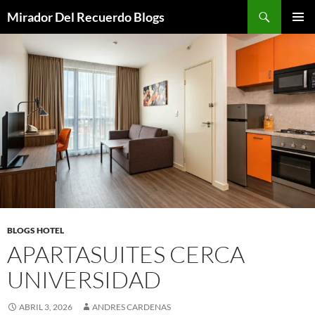
Saltar
Buscar
Mirador Del Recuerdo Blogs
al
MENÚ
contenido
PRINCI
BLOGS HOTEL
APARTASUITES CERCA
UNIVERSIDAD
ABRIL 3, 2026
ANDRES CARDENAS