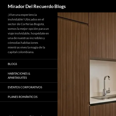
Buscar
Mirador Del Recuerdo Blogs
Saltar
¡Vive una experiencia
inolvidable! Ubicados en el
al
sector de Corferias Bogotá,
contenido
somos la mejor opción para un
viaje inolvidable, hospédate en
una de nuestras increíbles y
cómodas habitaciones
mientras vives la magia de la
capital colombiana.
BLOGS
HABITACIONES &
APARTASUITES
EVENTOS CORPORATIVOS
PLANES ROMÁNTICOS