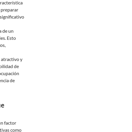
racterística
 preparar
significativo
a de un
es. Esto
os,
u atractivo y
ibilidad de
eocupación
encia de
ue
un factor
ativas como