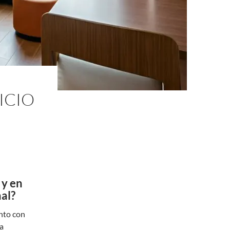
ICIO
 y en
nal?
nto con
a