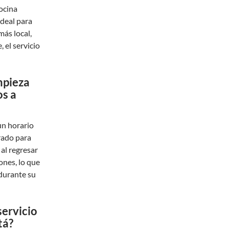
cocina
ideal para
ás local,
 el servicio
mpieza
os a
un horario
arado para
 al regresar
ones, lo que
 durante su
servicio
tá?