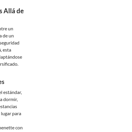
 Allá de
ntre un
a de un
 seguridad
, esta
adaptándose
rsificado.
es
l estándar,
a dormir,
estancias
 lugar para
chenette con