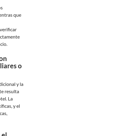
os
ientras que
erificar
rectamente
cio.
con
liares o
icional y la
e resulta
el. La
icas, y el
cas,
 el