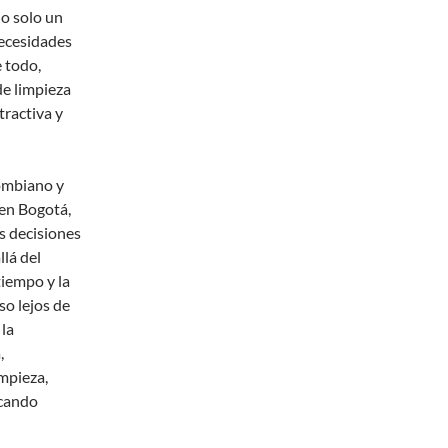
no solo un
necesidades
e todo,
de limpieza
ractiva y
lombiano y
en Bogotá,
s decisiones
llá del
 tiempo y la
so lejos de
 la
,
impieza,
icando