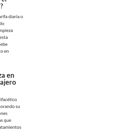
?
rifa diaria o
ndo
impieza
esta
debe
to en
za en
iajero
ifacético
plorando su
ones
as que
ratamientos