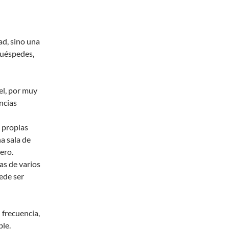
ad, sino una
huéspedes,
el, por muy
ncias
s propias
a sala de
lero.
as de varios
ede ser
 frecuencia,
ble.