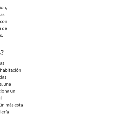
ión,
más
 con
a de
s.
s?
las
 habitación
cias
e, una
ciona un
l
aún más esta
lería