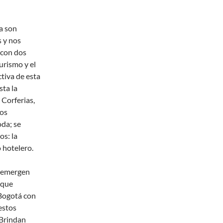
ia son
s y nos
 con dos
turismo y el
tiva de esta
sta la
 Corferias,
ros
da; se
s: la
 hotelero.
* emergen
 que
 Bogotá con
 estos
 Brindan