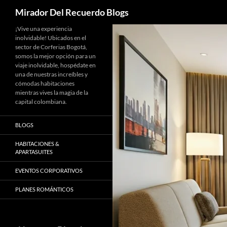
Buscar
Mirador Del Recuerdo Blogs
Saltar
¡Vive una experiencia
inolvidable! Ubicados en el
al
sector de Corferias Bogotá,
contenido
somos la mejor opción para un
viaje inolvidable, hospédate en
una de nuestras increíbles y
cómodas habitaciones
mientras vives la magia de la
capital colombiana.
BLOGS
HABITACIONES &
APARTASUITES
EVENTOS CORPORATIVOS
PLANES ROMÁNTICOS