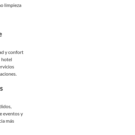
mo limpieza
e
ad y confort
 hotel
rvicios
aciones.
os
didos,
de eventos y
cia más