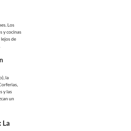
nes. Los
s y cocinas
lejos de
.
en
), la
Corferias,
s y las
zcan un
: La