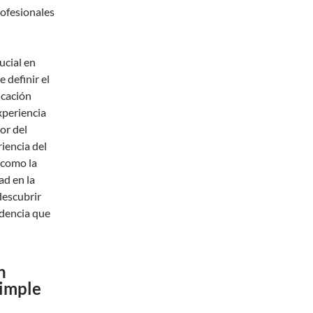
rofesionales
ucial en
 definir el
icación
xperiencia
or del
riencia del
 como la
ad en la
descubrir
ndencia que
n
Simple