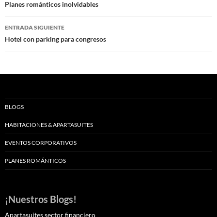
de
Planes románticos inolvidables
entradas
ENTRADA SIGUIENTE
Hotel con parking para congresos
BLOGS
HABITACIONES & APARTASUITES
EVENTOS CORPORATIVOS
PLANES ROMÁNTICOS
¡Nuestros Blogs!
Apartasuites sector financiero