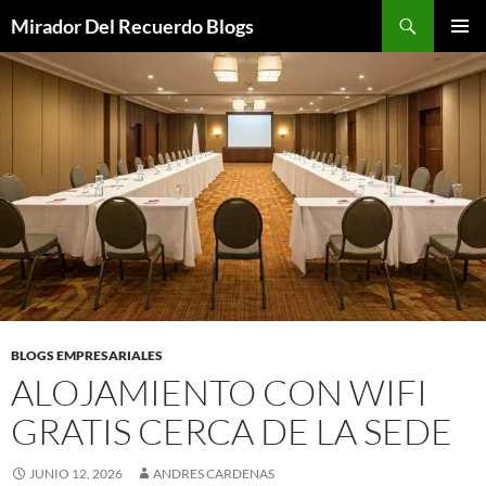
Saltar
Buscar
Mirador Del Recuerdo Blogs
al
MENÚ
contenido
PRINCI
BLOGS EMPRESARIALES
ALOJAMIENTO CON WIFI
GRATIS CERCA DE LA SEDE
JUNIO 12, 2026
ANDRES CARDENAS