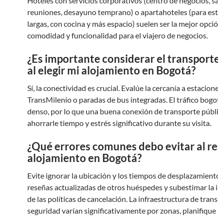
Hoteles con servicios corporativos (centro de negocios, s
reuniones, desayuno temprano) o apartahoteles (para es
largas, con cocina y más espacio) suelen ser la mejor opci
comodidad y funcionalidad para el viajero de negocios.
¿Es importante considerar el transport
al elegir mi alojamiento en Bogotá?
Sí, la conectividad es crucial. Evalúe la cercanía a estacion
TransMilenio o paradas de bus integradas. El tráfico bogo
denso, por lo que una buena conexión de transporte públ
ahorrarle tiempo y estrés significativo durante su visita.
¿Qué errores comunes debo evitar al r
alojamiento en Bogotá?
Evite ignorar la ubicación y los tiempos de desplazamiento
reseñas actualizadas de otros huéspedes y subestimar la
de las políticas de cancelación. La infraestructura de trans
seguridad varían significativamente por zonas, planifique 