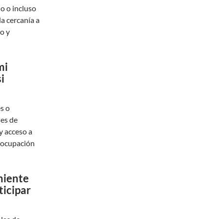
lo o incluso
a cercanía a
o y
mi
i
s o
ses de
y acceso a
 ocupación
niente
ticipar