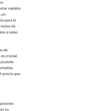
os
estar repleta
, un
io para el
rvicios de
eso a salas
as de
 es crucial.
buscando
estadías
d-precio que
 opciones
con su