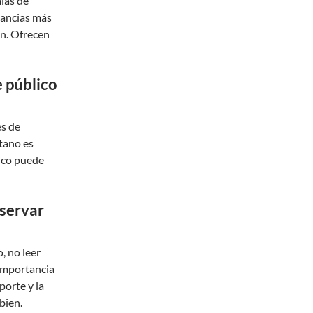
alas de
tancias más
ón. Ofrecen
e público
es de
tano es
ico puede
eservar
, no leer
 importancia
porte y la
bien.