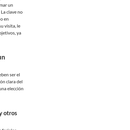
rmar un
 La clave no
no en
 visita, le
bjetivos, ya
un
eben ser el
ón clara del
una elección
y otros