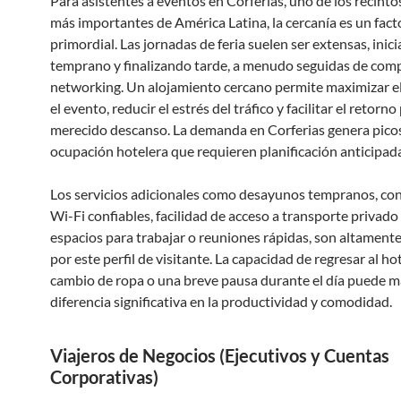
Para asistentes a eventos en Corferias, uno de los recintos
más importantes de América Latina, la cercanía es un fact
primordial. Las jornadas de feria suelen ser extensas, inic
temprano y finalizando tarde, a menudo seguidas de com
networking. Un alojamiento cercano permite maximizar e
el evento, reducir el estrés del tráfico y facilitar el retorn
merecido descanso. La demanda en Corferias genera pico
ocupación hotelera que requieren planificación anticipad
Los servicios adicionales como desayunos tempranos, co
Wi-Fi confiables, facilidad de acceso a transporte privado 
espacios para trabajar o reuniones rápidas, son altament
por este perfil de visitante. La capacidad de regresar al ho
cambio de ropa o una breve pausa durante el día puede m
diferencia significativa en la productividad y comodidad.
Viajeros de Negocios (Ejecutivos y Cuentas
Corporativas)