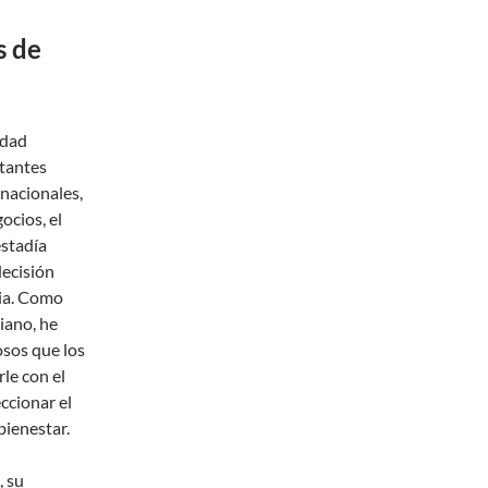
s de
idad
itantes
rnacionales,
ocios, el
estadía
decisión
cia. Como
iano, he
osos que los
le con el
ccionar el
bienestar.
, su