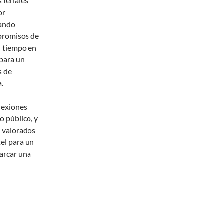
 feriales
or
iando
promisos de
l tiempo en
o para un
s de
a.
nexiones
o público, y
e valorados
tel para un
arcar una