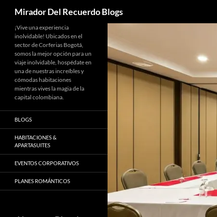
Buscar
Mirador Del Recuerdo Blogs
Saltar
¡Vive una experiencia
inolvidable! Ubicados en el
al
sector de Corferias Bogotá,
contenido
somos la mejor opción para un
viaje inolvidable, hospédate en
una de nuestras increíbles y
cómodas habitaciones
mientras vives la magia de la
capital colombiana.
BLOGS
HABITACIONES &
APARTASUITES
EVENTOS CORPORATIVOS
PLANES ROMÁNTICOS