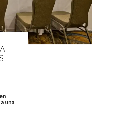
RA
S
 en
r a una