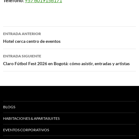
Teléfono:
+57 6019156171
Navegación
ENTRADA ANTERIOR
de
Hotel cerca centro de eventos
entradas
ENTRADA SIGUIENTE
Claro Fútbol Fest 2026 en Bogotá: cómo asistir, entradas y artistas
BLOGS
HABITACIONES & APARTASUITES
EVENTOS CORPORATIVOS