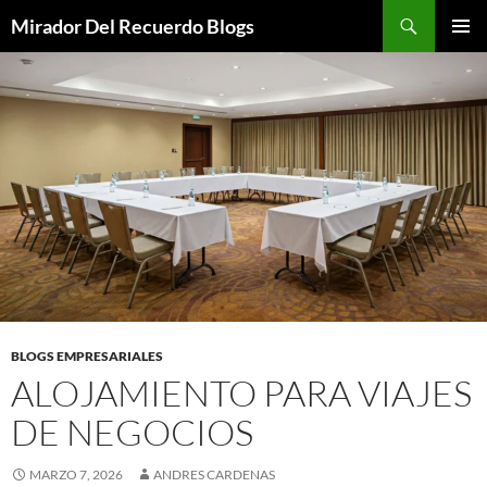
Saltar
Buscar
Mirador Del Recuerdo Blogs
al
MENÚ
contenido
PRINCI
BLOGS EMPRESARIALES
ALOJAMIENTO PARA VIAJES
DE NEGOCIOS
MARZO 7, 2026
ANDRES CARDENAS