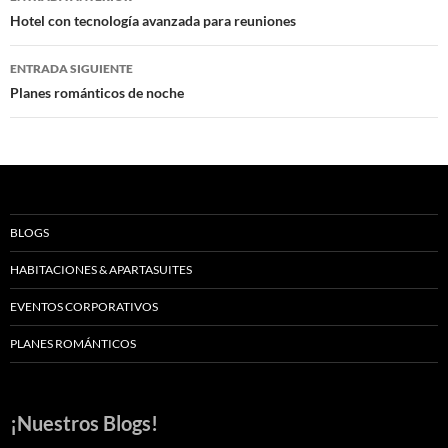
de
Hotel con tecnología avanzada para reuniones
entradas
ENTRADA SIGUIENTE
Planes románticos de noche
BLOGS
HABITACIONES & APARTASUITES
EVENTOS CORPORATIVOS
PLANES ROMÁNTICOS
¡Nuestros Blogs!