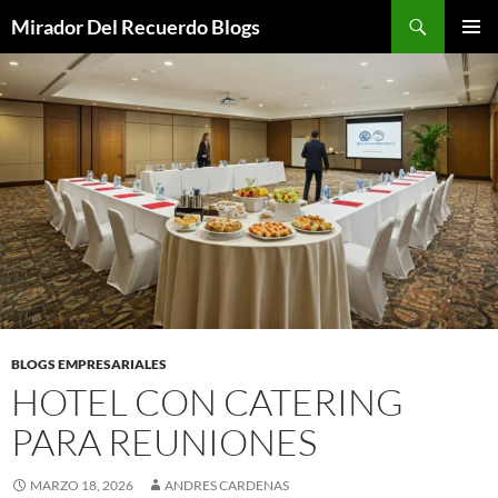
Saltar
Buscar
Mirador Del Recuerdo Blogs
al
MENÚ
contenido
PRINCI
BLOGS EMPRESARIALES
HOTEL CON CATERING
PARA REUNIONES
MARZO 18, 2026
ANDRES CARDENAS