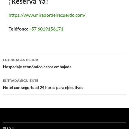
¡Reserva Ya!
https://www.miradordelrecuerdo.com/
Teléfono:
+57 6019156171
Navegación
ENTRADA ANTERIOR
de
Hospedaje económico cerca embajada
entradas
ENTRADA SIGUIENTE
Hotel con seguridad 24 horas para ejecutivos
BLOGS