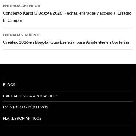
Navegación
ENTRADA ANTERIOR
de
Concierto Karol G Bogotá 2026: Fechas, entradas y acceso al Estadio
El Campín
entradas
ENTRADA SIGUIENTE
Createx 2026 en Bogotá: Guía Esencial para Asistentes en Corferias
BLOGS
HABITACIONES & APARTASUITES
EVENTOS CORPORATIVOS
PLANES ROMÁNTICOS