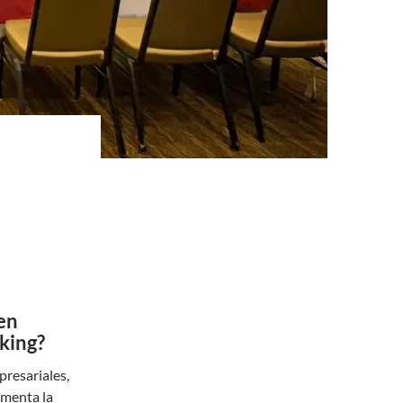
en
king?
presariales,
umenta la