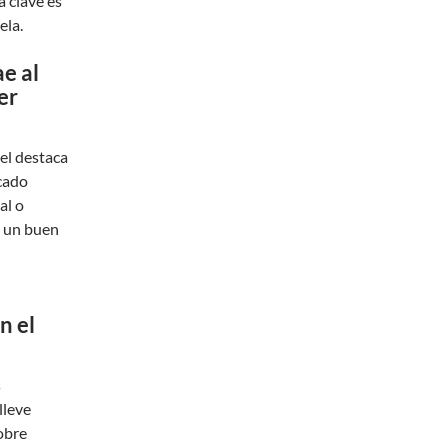
a clave es
ela.
e al
er
tel destaca
icado
al o
s un buen
n el
s
lleve
obre