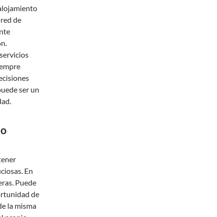
 alojamiento
 red de
nte
ón.
servicios
siempre
ecisiones
puede ser un
dad.
to
tener
ciosas. En
eras. Puede
ortunidad de
de la misma