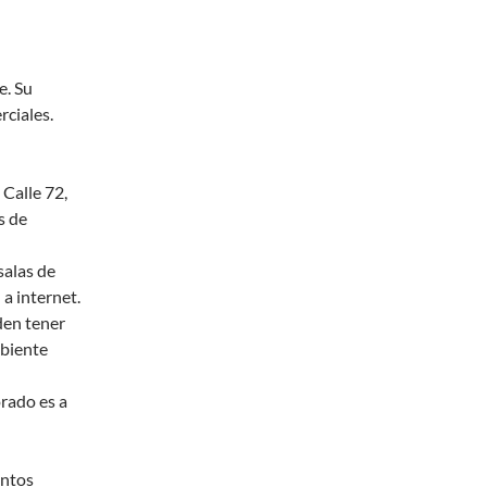
e. Su
rciales.
 Calle 72,
s de
salas de
a internet.
den tener
mbiente
rado es a
entos