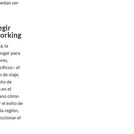
uedan ser
egir
working
, la
lugar para
res,
cíficos– el
 de viaje,
nto de
 en el
mano cómo
el éxito de
la región,
eccionar el