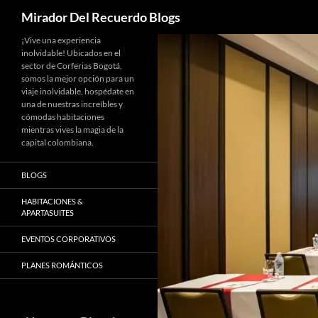
Buscar
Mirador Del Recuerdo Blogs
Saltar
¡Vive una experiencia
inolvidable! Ubicados en el
al
sector de Corferias Bogotá,
contenido
somos la mejor opción para un
viaje inolvidable, hospédate en
una de nuestras increíbles y
cómodas habitaciones
mientras vives la magia de la
capital colombiana.
BLOGS
HABITACIONES &
APARTASUITES
EVENTOS CORPORATIVOS
PLANES ROMÁNTICOS