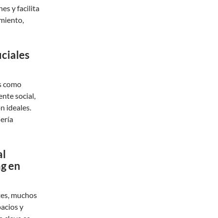
es y facilita
amiento,
uciales
os como
nte social,
n ideales.
ería
al
ng en
tes, muchos
acios y