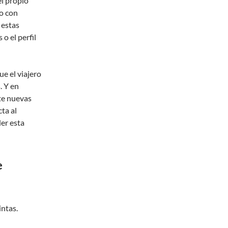
el propio
io con
 estas
 o el perfil
e el viajero
. Y en
te nuevas
ta al
der esta
e
intas.