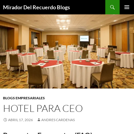
Saltar
Buscar
Mirador Del Recuerdo Blogs
al
MENÚ
contenido
PRINCI
BLOGS EMPRESARIALES
HOTEL PARA CEO
ABRIL 17, 2026
ANDRES CARDENAS