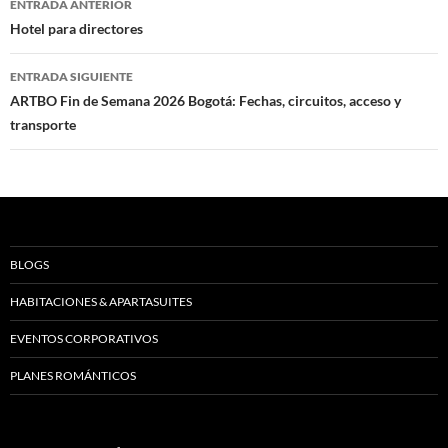
ENTRADA ANTERIOR
de
Hotel para directores
entradas
ENTRADA SIGUIENTE
ARTBO Fin de Semana 2026 Bogotá: Fechas, circuitos, acceso y
transporte
BLOGS
HABITACIONES & APARTASUITES
EVENTOS CORPORATIVOS
PLANES ROMÁNTICOS