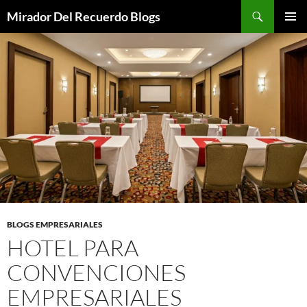
Saltar
Buscar
Mirador Del Recuerdo Blogs
al
MENÚ
contenido
PRINCI
BLOGS EMPRESARIALES
HOTEL PARA
CONVENCIONES
EMPRESARIALES