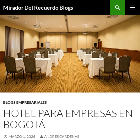
Saltar
Buscar
Mirador Del Recuerdo Blogs
al
MENÚ
contenido
PRINCI
BLOGS EMPRESARIALES
HOTEL PARA EMPRESAS EN
BOGOTÁ
MARZO 1, 2026
ANDRES CARDENAS