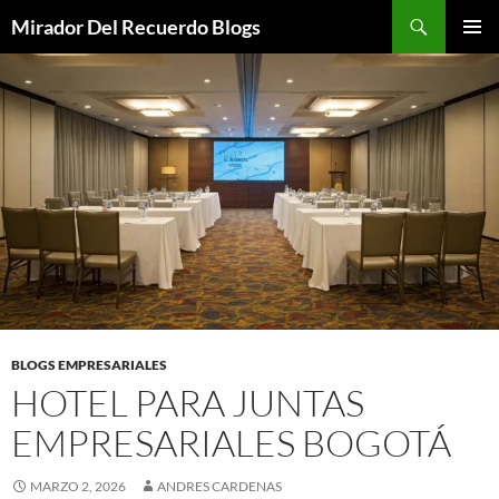
Saltar
Buscar
Mirador Del Recuerdo Blogs
al
MENÚ
contenido
PRINCI
BLOGS EMPRESARIALES
HOTEL PARA JUNTAS
EMPRESARIALES BOGOTÁ
MARZO 2, 2026
ANDRES CARDENAS