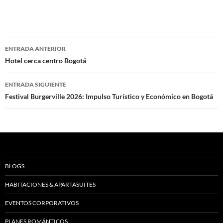
Navegación
ENTRADA ANTERIOR
de
Hotel cerca centro Bogotá
entradas
ENTRADA SIGUIENTE
Festival Burgerville 2026: Impulso Turístico y Económico en Bogotá
BLOGS
HABITACIONES & APARTASUITES
EVENTOS CORPORATIVOS
PLANES ROMÁNTICOS