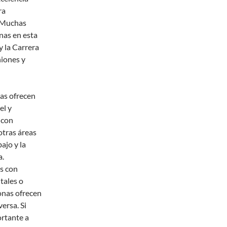
ra
. Muchas
nas en esta
y la Carrera
niones y
as ofrecen
el y
 con
otras áreas
ajo y la
a.
s con
tales o
zonas ofrecen
ersa. Si
ortante a