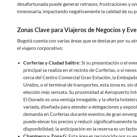
desafortunada puede generar retrasos, frustraciones y un
innecesaria, impactando negativamente la calidad de su p
Zonas Clave para Viajeros de Negocios y Ev
Bogotá cuenta con varias áreas que se destacan por su at
el viajero corporativo:
Corferias y Ciudad Salitre:
Si su presentación o el eve
principal se realiza en el recinto de Corferias, o si neces
cerca del Centro Comercial Gran Estación, la Embajad
Unidos, o el terminal de transportes, esta zona es, sin d
elección más sensata. Su proximidad al Aeropuerto Int
El Dorado es una ventaja innegable, y la oferta hoteler
variada, diseñada para atender a delegaciones y exposi
demanda en Corferias durante eventos de gran enver
puede elevar los precios y reducir significativamente la
disponibilidad; la anticipación en la reserva es un factor
Chapinero y Zona G:
Esta área es reconocida por su e