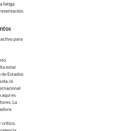
a fatiga
resentación.
entos
ractivo para
nto
ita estar
a de Estados
uda, la
ernacional
a aquí es
tores. La
gadura
 crítico.
xcelencia