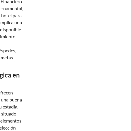
o Financiero
bernamental,
n hotel para
 implica una
 disponible
dimiento
éspedes,
 metas.
gica en
ofrecen
, una buena
u estadía.
 situado
, elementos
 elección