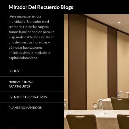
Buscar
Mirador Del Recuerdo Blogs
Saltar
¡Vive una experiencia
inolvidable! Ubicados en el
al
sector de Corferias Bogotá,
contenido
somos la mejor opción para un
viaje inolvidable, hospédate en
una de nuestras increíbles y
cómodas habitaciones
mientras vives la magia de la
capital colombiana.
BLOGS
HABITACIONES &
APARTASUITES
EVENTOS CORPORATIVOS
PLANES ROMÁNTICOS