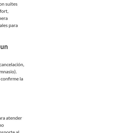
on suites
fort,
nera
ales para
 un
 cancelación,
imnasio).
 confirme la
ara atender
no
nsporte al