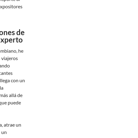
expositores
iones de
Experto
ombiano, he
 viajeros
rando
tantes
llega con un
la
más allá de
 que puede
, atrae un
n un