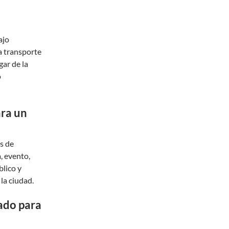
ajo
a transporte
gar de la
o
ara un
s de
, evento,
blico y
 la ciudad.
ado para