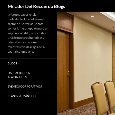
Buscar
Mirador Del Recuerdo Blogs
Saltar
¡Vive una experiencia
inolvidable! Ubicados en el
al
sector de Corferias Bogotá,
contenido
somos la mejor opción para un
viaje inolvidable, hospédate en
una de nuestras increíbles y
cómodas habitaciones
mientras vives la magia de la
capital colombiana.
BLOGS
HABITACIONES &
APARTASUITES
EVENTOS CORPORATIVOS
PLANES ROMÁNTICOS