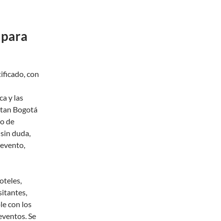
 para
ificado, con
a y las
sitan Bogotá
ro de
 sin duda,
 evento,
oteles,
itantes,
le con los
eventos. Se