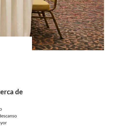
cerca de
ro
 descanso
ayor