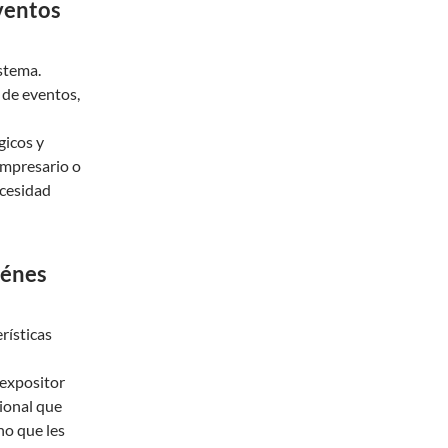
Eventos
stema.
 de eventos,
gicos y
empresario o
ecesidad
iénes
rísticas
 expositor
ional que
no que les