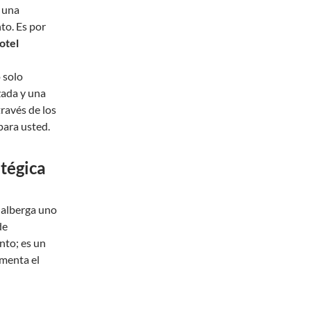
y una
to. Es por
otel
 solo
zada y una
ravés de los
 para usted.
tégica
 alberga uno
de
nto; es un
omenta el