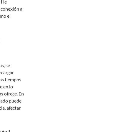
. He
a conexión a
omo el
l
s, se
recargar
los tiempos
e en lo
s ofrece. En
cuado puede
ia, afectar