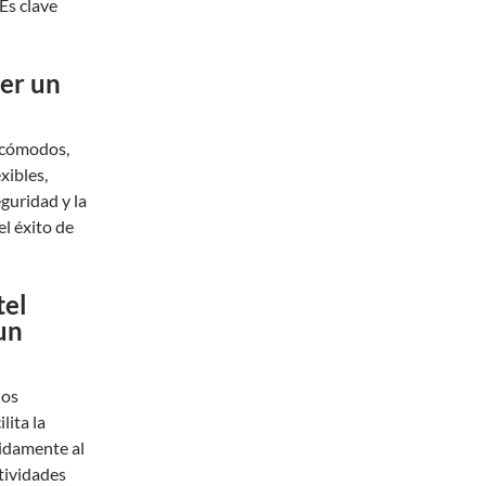
Es clave
cer un
o cómodos,
xibles,
eguridad y la
l éxito de
tel
 un
los
lita la
pidamente al
tividades