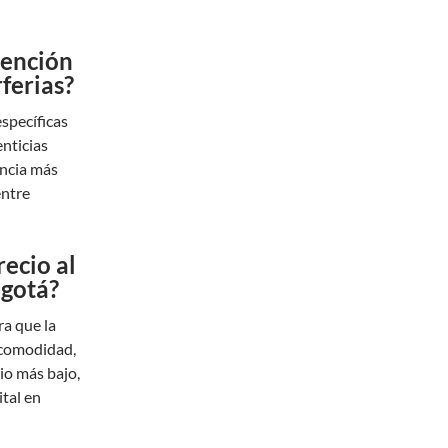
tención
ferias?
specíficas
nticias
encia más
entre
recio al
ogotá?
a que la
a comodidad,
cio más bajo,
ital en