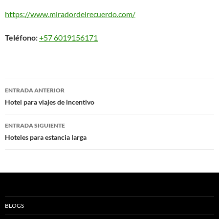
https://www.miradordelrecuerdo.com/
Teléfono:
+57 6019156171
Navegación
ENTRADA ANTERIOR
de
Hotel para viajes de incentivo
entradas
ENTRADA SIGUIENTE
Hoteles para estancia larga
BLOGS