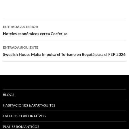
Navegación
ENTRADA ANTERIOR
de
Hoteles económicos cerca Corferias
entradas
ENTRADA SIGUIENTE
Swedish House Mafia Impulsa el Turismo en Bogotá para el FEP 2026
BLOGS
HABITACIONES & APARTASUITES
EVENTOS CORPORATIVOS
PLANES ROMÁNTICOS