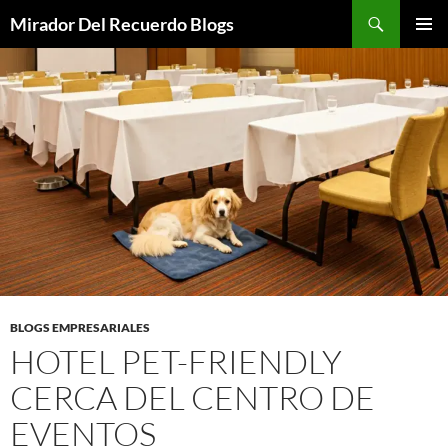
Saltar
Buscar
Mirador Del Recuerdo Blogs
al
MENÚ
contenido
PRINCI
BLOGS EMPRESARIALES
HOTEL PET-FRIENDLY
CERCA DEL CENTRO DE
EVENTOS