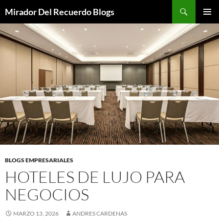
Saltar
Buscar
Mirador Del Recuerdo Blogs
al
MENÚ
contenido
PRINCI
BLOGS EMPRESARIALES
HOTELES DE LUJO PARA
NEGOCIOS
MARZO 13, 2026
ANDRES CARDENAS