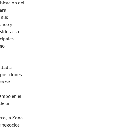
bicación del
para
 sus
áfico y
siderar la
cipales
omo
idad a
xposiciones
es de
iempo en el
 de un
ro, la Zona
e negocios