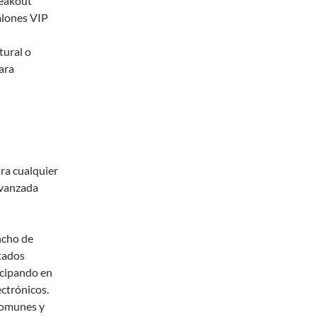
reakout
salones VIP
tural o
ara
ara cualquier
avanzada
ncho de
ctados
icipando en
ctrónicos.
 comunes y