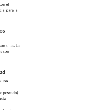
con el
ial para la
Los
n sillas. La
os son
dad
n una
de pescado)
asta