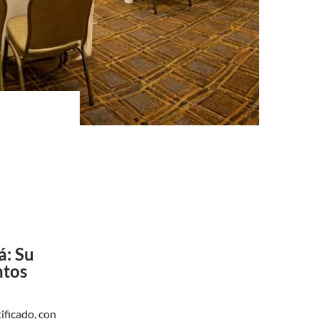
á: Su
ntos
ificado, con