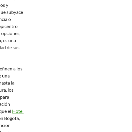
vos y
que subyace
ncia o
epicentro
e opciones,
a; es una
dad de sus
efinen a los
e una
hasta la
ra, los
 para
ación
que el
Hotel
en Bogotá,
ención