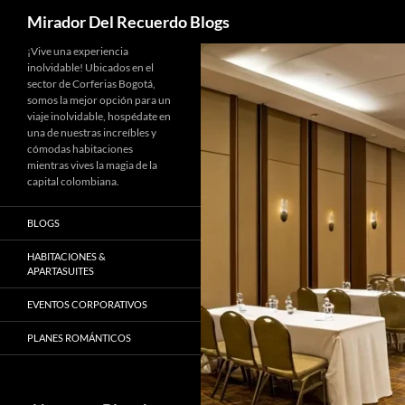
Buscar
Mirador Del Recuerdo Blogs
Saltar
¡Vive una experiencia
inolvidable! Ubicados en el
al
sector de Corferias Bogotá,
contenido
somos la mejor opción para un
viaje inolvidable, hospédate en
una de nuestras increíbles y
cómodas habitaciones
mientras vives la magia de la
capital colombiana.
BLOGS
HABITACIONES &
APARTASUITES
EVENTOS CORPORATIVOS
PLANES ROMÁNTICOS