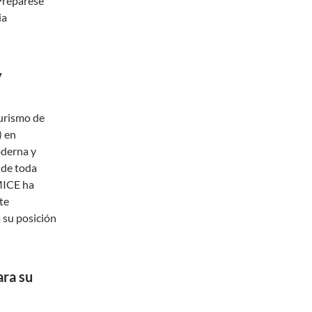
 Prepárese
ia
y
turismo de
) en
oderna y
 de toda
MICE ha
te
 su posición
ara su