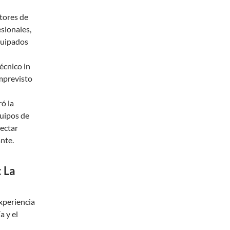
tores de
esionales,
quipados
écnico in
imprevisto
ó la
quipos de
nectar
nte.
 La
xperiencia
a y el