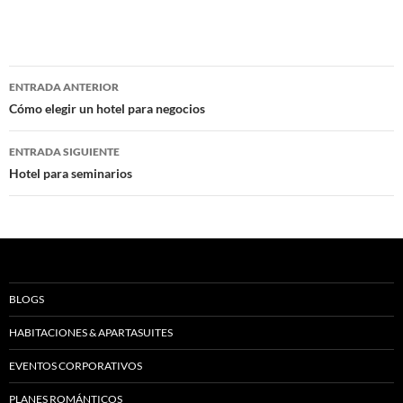
Navegación
ENTRADA ANTERIOR
de
Cómo elegir un hotel para negocios
entradas
ENTRADA SIGUIENTE
Hotel para seminarios
BLOGS
HABITACIONES & APARTASUITES
EVENTOS CORPORATIVOS
PLANES ROMÁNTICOS