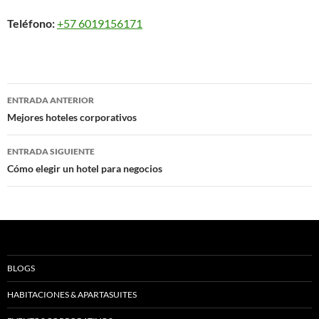
Teléfono:
+57 6019156171
Navegación
ENTRADA ANTERIOR
de
Mejores hoteles corporativos
entradas
ENTRADA SIGUIENTE
Cómo elegir un hotel para negocios
BLOGS
HABITACIONES & APARTASUITES