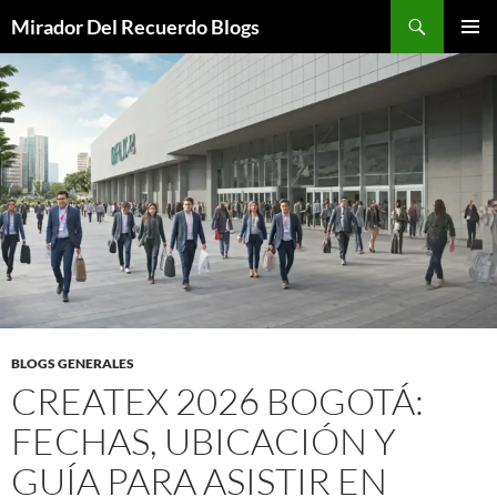
Saltar
Buscar
Mirador Del Recuerdo Blogs
al
MENÚ
contenido
PRINCI
BLOGS GENERALES
CREATEX 2026 BOGOTÁ:
FECHAS, UBICACIÓN Y
GUÍA PARA ASISTIR EN