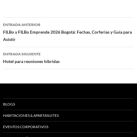
Navegación
ENTRADA ANTERIOR
de
FILBo y FILBo Emprende 2026 Bogotá: Fechas, Corferias y Guía para
Asistir
entradas
ENTRADA SIGUIENTE
Hotel para reuniones híbridas
BLOGS
HABITACIONES & APARTASUITES
EVENTOS CORPORATIVOS