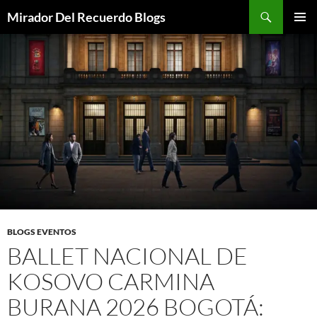
Saltar
Buscar
Mirador Del Recuerdo Blogs
al
MENÚ
contenido
PRINCI
BLOGS EVENTOS
BALLET NACIONAL DE
KOSOVO CARMINA
BURANA 2026 BOGOTÁ: