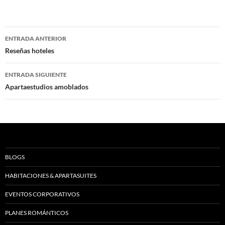
Navegación
ENTRADA ANTERIOR
de
Reseñas hoteles
entradas
ENTRADA SIGUIENTE
Apartaestudios amoblados
BLOGS
HABITACIONES & APARTASUITES
EVENTOS CORPORATIVOS
PLANES ROMÁNTICOS