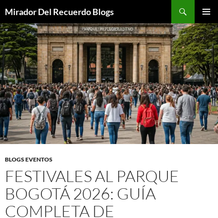
Saltar
Buscar
Mirador Del Recuerdo Blogs
al
MENÚ
contenido
PRINCI
BLOGS EVENTOS
FESTIVALES AL PARQUE
BOGOTÁ 2026: GUÍA
COMPLETA DE