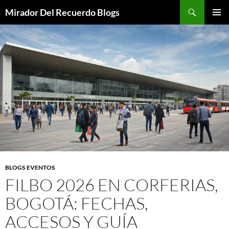
Saltar
Buscar
Mirador Del Recuerdo Blogs
al
MENÚ
contenido
PRINCI
BLOGS EVENTOS
FILBO 2026 EN CORFERIAS,
BOGOTÁ: FECHAS,
ACCESOS Y GUÍA