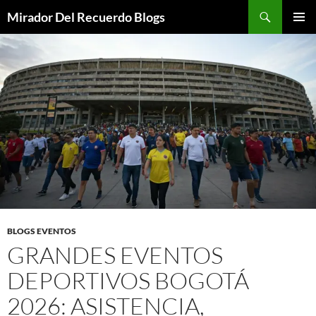
Saltar
Buscar
Mirador Del Recuerdo Blogs
al
MENÚ
contenido
PRINCI
BLOGS EVENTOS
GRANDES EVENTOS
DEPORTIVOS BOGOTÁ
2026: ASISTENCIA,