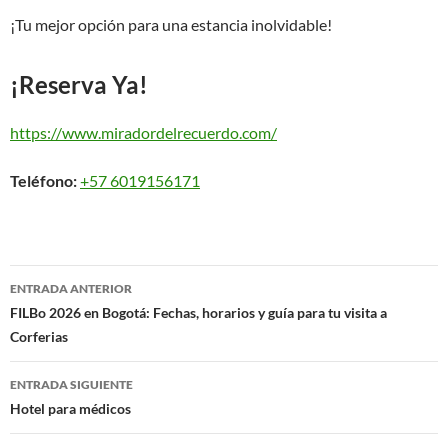
¡Tu mejor opción para una estancia inolvidable!
¡Reserva Ya!
https://www.miradordelrecuerdo.com/
Teléfono:
+57 6019156171
Navegación
ENTRADA ANTERIOR
de
FILBo 2026 en Bogotá: Fechas, horarios y guía para tu visita a
Corferias
entradas
ENTRADA SIGUIENTE
Hotel para médicos