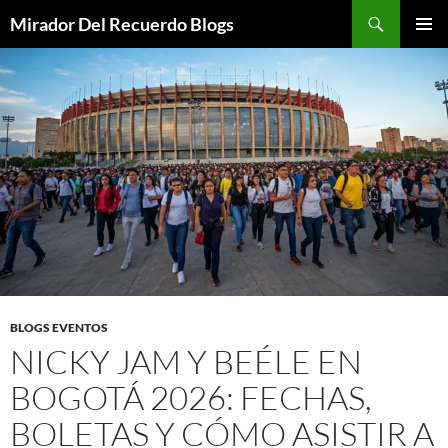
Saltar
Buscar
Mirador Del Recuerdo Blogs
al
MENÚ
contenido
PRINCI
BLOGS EVENTOS
NICKY JAM Y BEÉLE EN
BOGOTÁ 2026: FECHAS,
BOLETAS Y CÓMO ASISTIR A