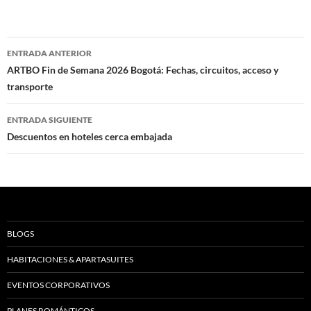
Navegación
ENTRADA ANTERIOR
de
ARTBO Fin de Semana 2026 Bogotá: Fechas, circuitos, acceso y
transporte
entradas
ENTRADA SIGUIENTE
Descuentos en hoteles cerca embajada
BLOGS
HABITACIONES & APARTASUITES
EVENTOS CORPORATIVOS
PLANES ROMÁNTICOS