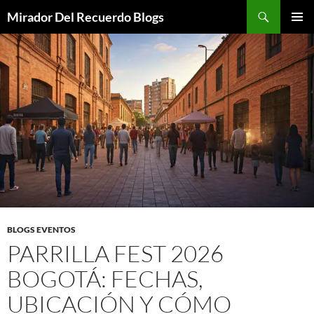
Saltar
Buscar
Mirador Del Recuerdo Blogs
al
MENÚ
contenido
PRINCI
BLOGS EVENTOS
PARRILLA FEST 2026
BOGOTÁ: FECHAS,
UBICACIÓN Y CÓMO