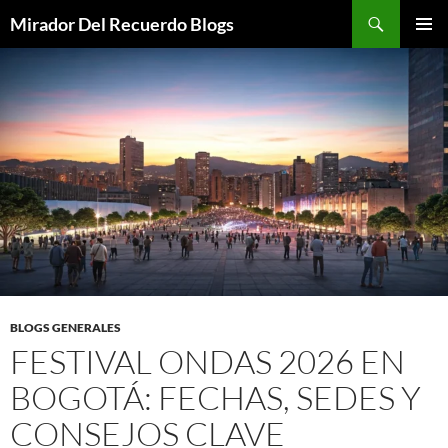
Saltar
Buscar
Mirador Del Recuerdo Blogs
al
MENÚ
contenido
PRINCI
BLOGS GENERALES
FESTIVAL ONDAS 2026 EN
BOGOTÁ: FECHAS, SEDES Y
CONSEJOS CLAVE