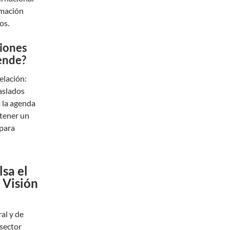
amación
os.
ciones
rende?
elación:
raslados
a la agenda
 tener un
 para
sa el
 Visión
al y de
 sector