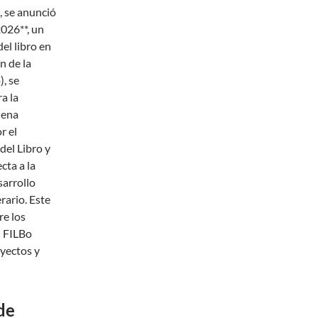
, se anunció
026**, un
del libro en
n de la
, se
a la
dena
r el
el Libro y
cta a la
sarrollo
erario. Este
re los
n FILBo
yectos y
de