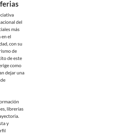
ferias
ciativa
nacional del
ciales más
 en el
dad, con su
urismo de
ito de este
erige como
an dejar una
 de
formación
s, librerías
yectoria.
sta y
fil