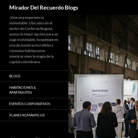
Buscar
Mirador Del Recuerdo Blogs
Saltar
¡Vive una experiencia
inolvidable! Ubicados en el
al
sector de Corferias Bogotá,
contenido
somos la mejor opción para un
viaje inolvidable, hospédate en
una de nuestras increíbles y
cómodas habitaciones
mientras vives la magia de la
capital colombiana.
BLOGS
HABITACIONES &
APARTASUITES
EVENTOS CORPORATIVOS
PLANES ROMÁNTICOS