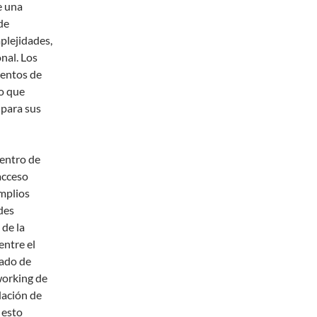
e una
de
plejidades,
nal. Los
ientos de
no que
 para sus
centro de
acceso
amplios
des
 de la
entre el
zado de
working de
dación de
 esto