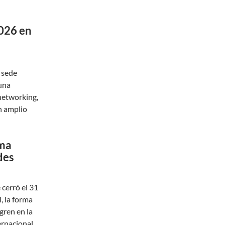
026 en
 sede
 una
 networking,
n amplio
ama
des
cerró el 31
, la forma
gren en la
ernacional