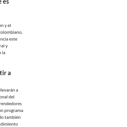
é es
n y el
 colombiano,
ancia este
ral y
 la
tir a
llevarán a
onal del
prendedores
 un programa
LBo también
ndimiento