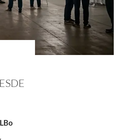
DESDE
ILBo