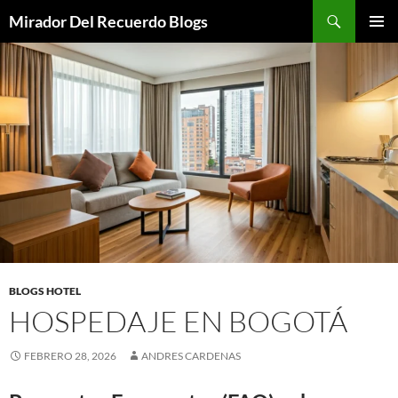
Saltar
Buscar
Mirador Del Recuerdo Blogs
al
MENÚ
contenido
PRINCI
BLOGS HOTEL
HOSPEDAJE EN BOGOTÁ
FEBRERO 28, 2026
ANDRES CARDENAS