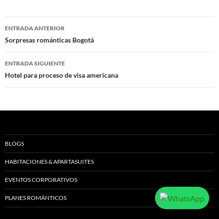
Navegación
ENTRADA ANTERIOR
de
Sorpresas románticas Bogotá
entradas
ENTRADA SIGUIENTE
Hotel para proceso de visa americana
BLOGS
HABITACIONES & APARTASUITES
EVENTOS CORPORATIVOS
PLANES ROMÁNTICOS