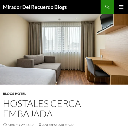
Saltar
Buscar
Mirador Del Recuerdo Blogs
al
MENÚ
contenido
PRINCI
BLOGS HOTEL
HOSTALES CERCA
EMBAJADA
MARZO 29, 2026
ANDRES CARDENAS