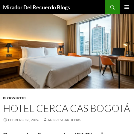
Saltar
Buscar
Mirador Del Recuerdo Blogs
al
MENÚ
contenido
PRINCI
BLOGS HOTEL
HOTEL CERCA CAS BOGOTÁ
FEBRERO 26, 2026
ANDRES CARDENAS