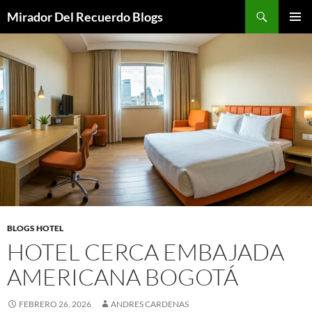
Saltar
Buscar
Mirador Del Recuerdo Blogs
al
MENÚ
contenido
PRINCI
BLOGS HOTEL
HOTEL CERCA EMBAJADA
AMERICANA BOGOTÁ
FEBRERO 26, 2026
ANDRES CARDENAS