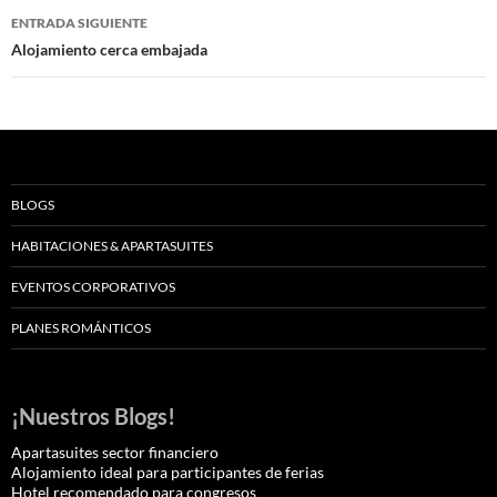
entradas
ENTRADA SIGUIENTE
Alojamiento cerca embajada
BLOGS
HABITACIONES & APARTASUITES
EVENTOS CORPORATIVOS
PLANES ROMÁNTICOS
¡Nuestros Blogs!
Apartasuites sector financiero
Alojamiento ideal para participantes de ferias
Hotel recomendado para congresos