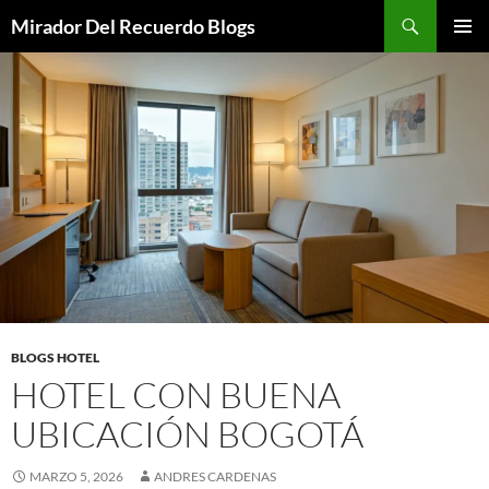
Saltar
Buscar
Mirador Del Recuerdo Blogs
al
MENÚ
contenido
PRINCI
BLOGS HOTEL
HOTEL CON BUENA
UBICACIÓN BOGOTÁ
MARZO 5, 2026
ANDRES CARDENAS