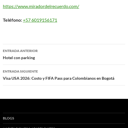
https://www.miradordelrecuerdo.com/
Teléfono:
+57 6019156171
Navegación
ENTRADA ANTERIOR
de
Hotel con parking
entradas
ENTRADA SIGUIENTE
Visa USA 2026: Costo y FIFA Pass para Colombianos en Bogotá
BLOGS