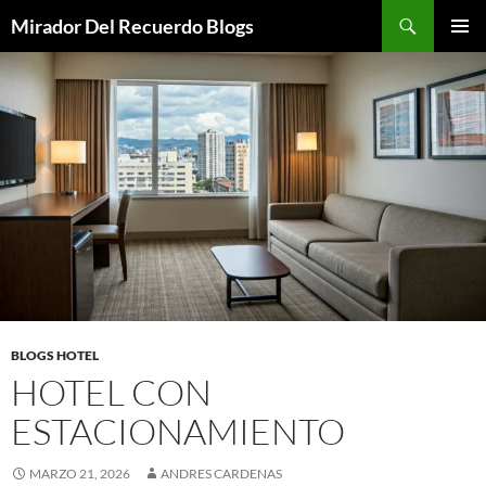
Saltar
Buscar
Mirador Del Recuerdo Blogs
al
MENÚ
contenido
PRINCI
BLOGS HOTEL
HOTEL CON
ESTACIONAMIENTO
MARZO 21, 2026
ANDRES CARDENAS