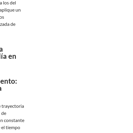
a los del
 aplique un
tos
izada de
a
ía en
iento:
a
 trayectoria
n de
ón constante
 el tiempo