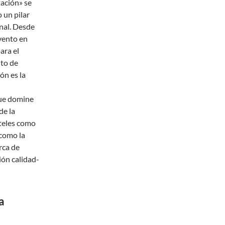
tación» se
 un pilar
nal. Desde
vento en
ara el
to de
ión es la
que domine
de la
oteles como
 como la
rca de
ión calidad-
a