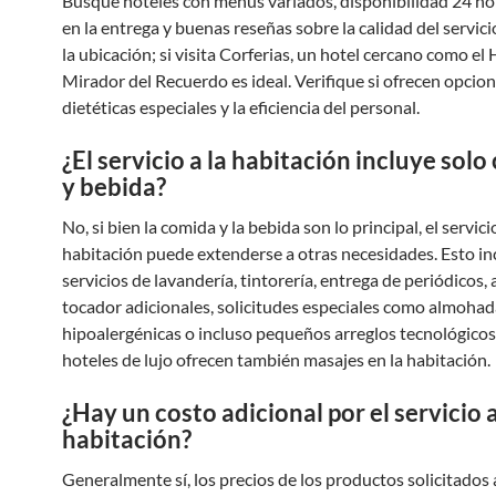
Busque hoteles con menús variados, disponibilidad 24 hor
en la entrega y buenas reseñas sobre la calidad del servic
la ubicación; si visita Corferias, un hotel cercano como el 
Mirador del Recuerdo es ideal. Verifique si ofrecen opcio
dietéticas especiales y la eficiencia del personal.
¿El servicio a la habitación incluye sol
y bebida?
No, si bien la comida y la bebida son lo principal, el servicio
habitación puede extenderse a otras necesidades. Esto in
servicios de lavandería, tintorería, entrega de periódicos, 
tocador adicionales, solicitudes especiales como almohad
hipoalergénicas o incluso pequeños arreglos tecnológicos
hoteles de lujo ofrecen también masajes en la habitación.
¿Hay un costo adicional por el servicio a
habitación?
Generalmente sí, los precios de los productos solicitados 