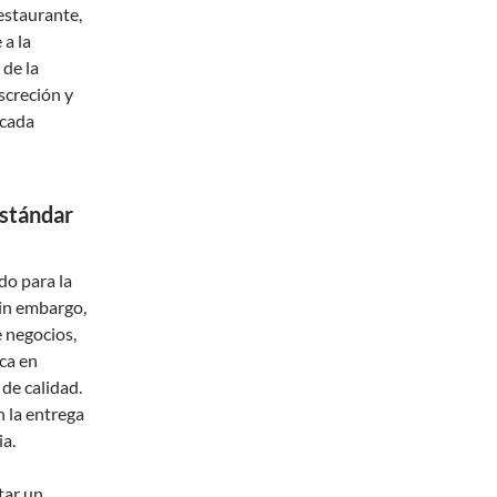
restaurante,
 a la
 de la
screción y
 cada
Estándar
ado para la
Sin embargo,
e negocios,
ca en
 de calidad.
n la entrega
ia.
tar un