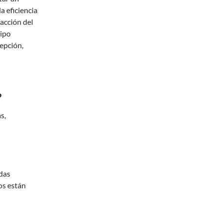
a eficiencia
acción del
uipo
cepción,
?
s,
idas
os están