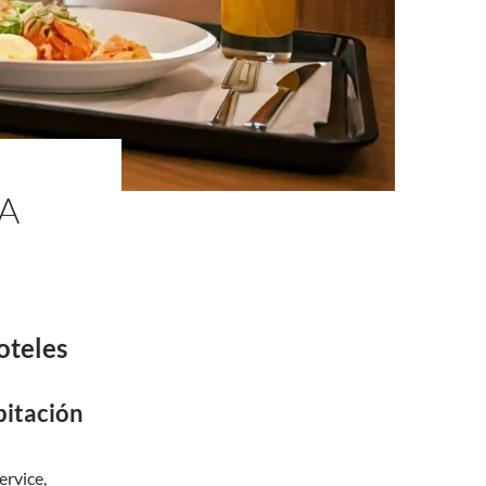
LA
oteles
bitación
ervice,