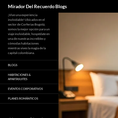
Buscar
Mirador Del Recuerdo Blogs
Saltar
¡Vive una experiencia
inolvidable! Ubicados en el
al
sector de Corferias Bogotá,
contenido
somos la mejor opción para un
viaje inolvidable, hospédate en
una de nuestras increíbles y
cómodas habitaciones
mientras vives la magia de la
capital colombiana.
BLOGS
HABITACIONES &
APARTASUITES
EVENTOS CORPORATIVOS
PLANES ROMÁNTICOS