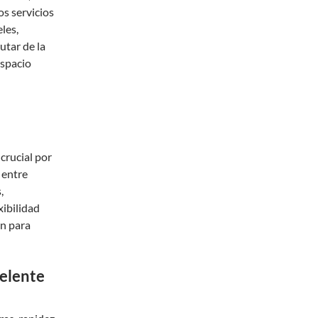
os servicios
les,
utar de la
espacio
 crucial por
 entre
,
xibilidad
ón para
celente