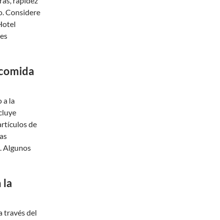
as, rapidez
io. Considere
Hotel
nes
o comida
 a la
cluye
artículos de
as
. Algunos
 la
a través del