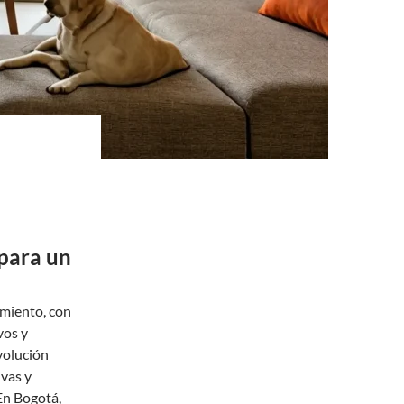
 para un
amiento, con
vos y
volución
ivas y
 En Bogotá,