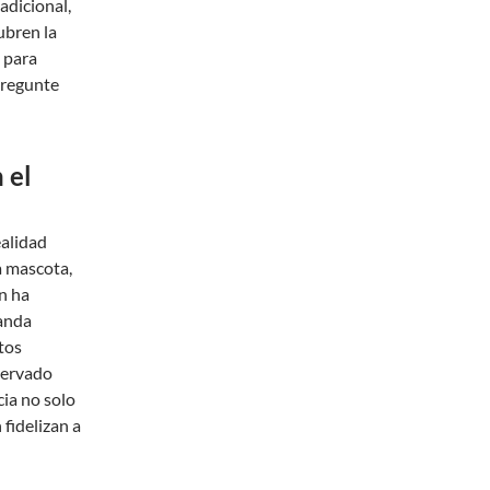
 adicional,
ubren la
s para
pregunte
 el
ealidad
a mascota,
n ha
manda
tos
servado
ia no solo
fidelizan a