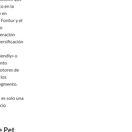
o en la
e en
 Fontur y el
no
peración
versificación
.
iendly» o
ento
motores de
 los
segmento.
o es solo una
ocio
e Pet