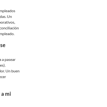
empleados
adas. Un
porativos,
 conciliación
empleado.
 se
a a pasear
es).
dor. Un buen
ecer
 a mi