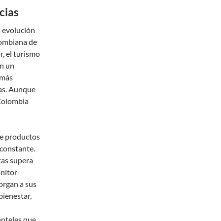
cias
a evolución
lombiana de
, el turismo
on un
 más
tas. Aunque
 Colombia
 de productos
 constante.
tas supera
onitor
torgan a sus
bienestar,
hoteles que