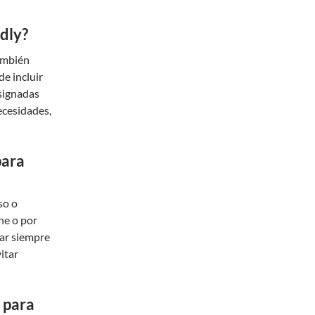
ndly?
también
de incluir
signadas
ecesidades,
para
so o
he o por
sar siempre
vitar
 para