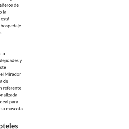
añeros de
o la
 está
l hospedaje
a
 la
lejidades y
este
tel Mirador
a de
n referente
onalizada
ideal para
n su mascota.
oteles