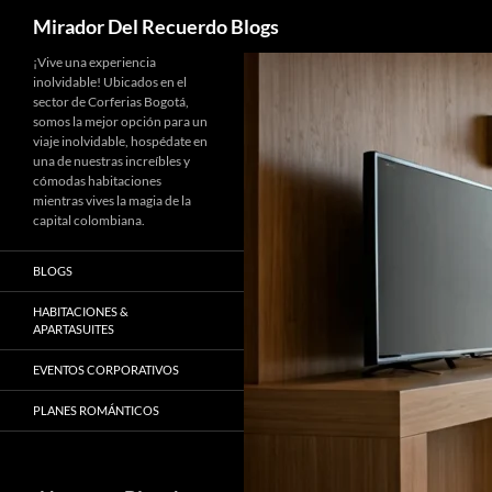
Buscar
Mirador Del Recuerdo Blogs
Saltar
¡Vive una experiencia
inolvidable! Ubicados en el
al
sector de Corferias Bogotá,
contenido
somos la mejor opción para un
viaje inolvidable, hospédate en
una de nuestras increíbles y
cómodas habitaciones
mientras vives la magia de la
capital colombiana.
BLOGS
HABITACIONES &
APARTASUITES
EVENTOS CORPORATIVOS
PLANES ROMÁNTICOS