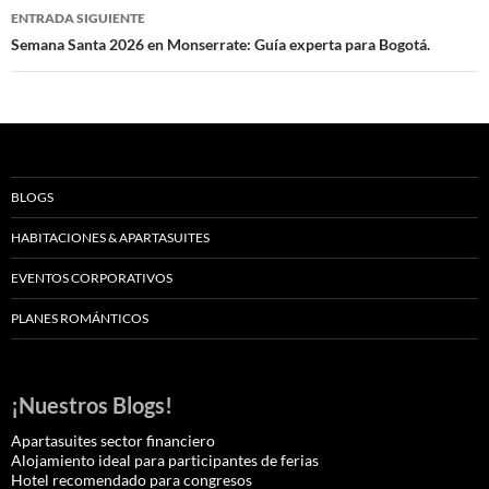
entradas
ENTRADA SIGUIENTE
Semana Santa 2026 en Monserrate: Guía experta para Bogotá.
BLOGS
HABITACIONES & APARTASUITES
EVENTOS CORPORATIVOS
PLANES ROMÁNTICOS
¡Nuestros Blogs!
Apartasuites sector financiero
Alojamiento ideal para participantes de ferias
Hotel recomendado para congresos