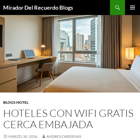
Saltar
Buscar
Mirador Del Recuerdo Blogs
al
MENÚ
contenido
PRINCI
BLOGS HOTEL
HOTELES CON WIFI GRATIS
CERCA EMBAJADA
MARZO 30, 2026
ANDRES CARDENAS